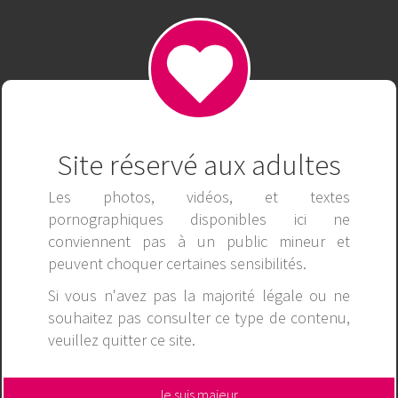
ABC88NAME
Site réservé aux adultes
Les photos, vidéos, et textes
pornographiques disponibles ici ne
conviennent pas à un public mineur et
ABC88 - Trang Chủ
peuvent choquer certaines sensibilités.
Chính Thức
Si vous n'avez pas la majorité légale ou ne
souhaitez pas consulter ce type de contenu,
ABC88.com Uy Tín
veuillez
quitter ce site
.
Tặng 88k
Je suis majeur,